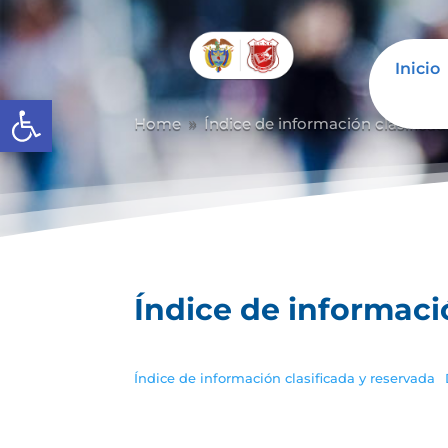
Inicio
Abrir barra de herramientas
Home
Índice de información clasificad
9
Índice de informaci
Índice de información clasificada y reservada