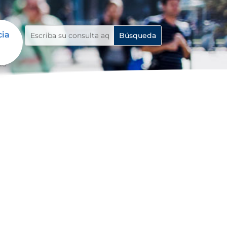
cia
da