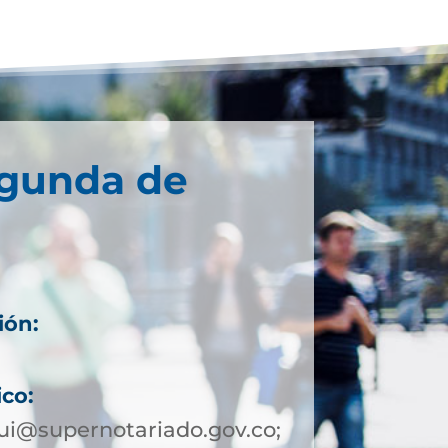
egunda de
ión:
ico:
ui@supernotariado.gov.co;