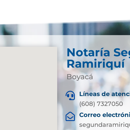
Notaría S
Ramiriquí
Boyacá
Líneas de atenc

(608) 7327050
Correo electrón

segundaramiriq