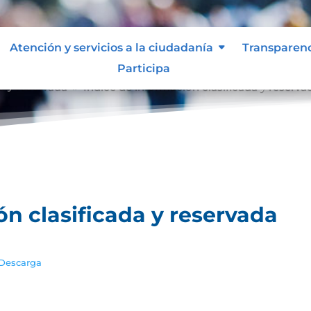
Atención y servicios a la ciudadanía
Transparen
Participa
a y reservada
Índice de información clasificada y reserva
9
ón clasificada y reservada
Descarga