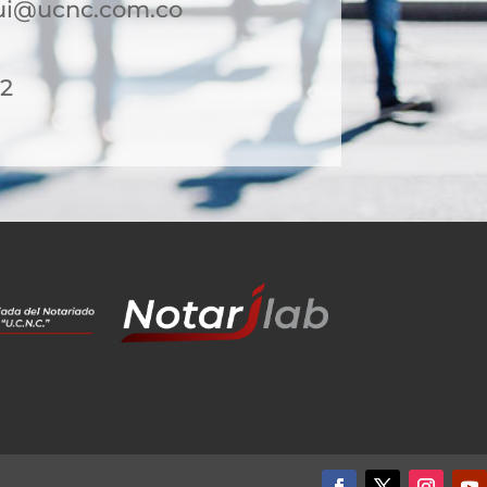
qui@ucnc.com.co
12