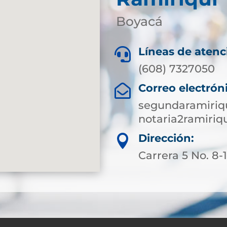
Boyacá
Líneas de atenc

(608) 7327050
Correo electrón

segundaramiriq
notaria2ramiri
Dirección:

Carrera 5 No. 8-