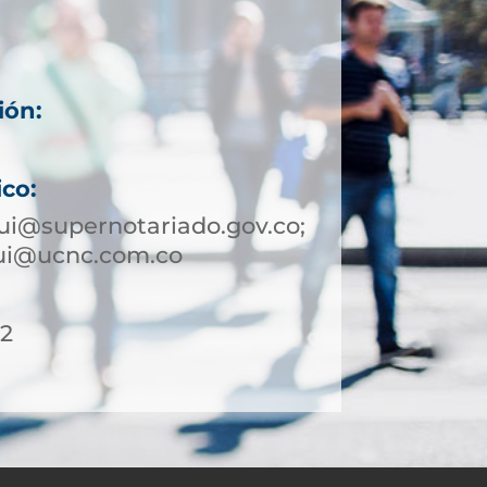
ión:
ico:
ui@supernotariado.gov.co;
qui@ucnc.com.co
12