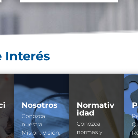
 Interés
ci
Nosotros
Normativ
P
idad
Conozca
Pe
Conozca
nuestra
Qu
normas y
Misión, Visión,
R