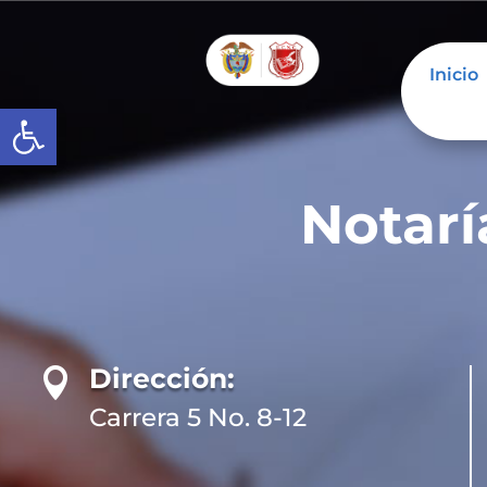
Inicio
Abrir barra de herramientas
Notarí
Dirección:

Carrera 5 No. 8-12