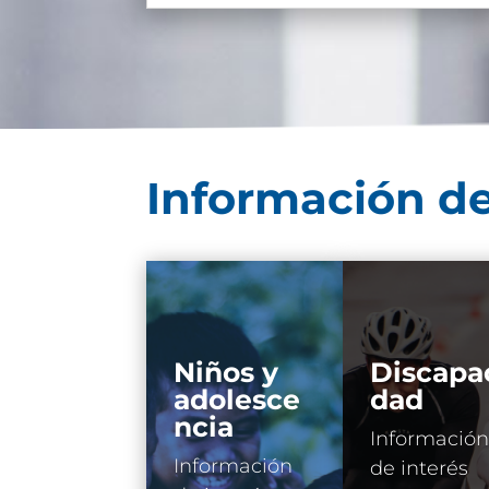
Información de
Niños y
Discapa
adolesce
dad
ncia
Información
Información
de interés