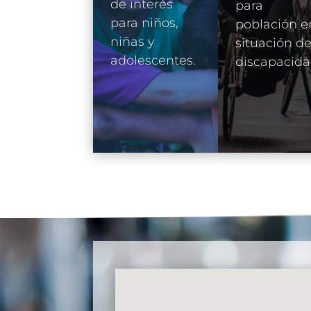
de interés
para
para niños,
población e
niñas y
situación d
adolescentes.
discapacida