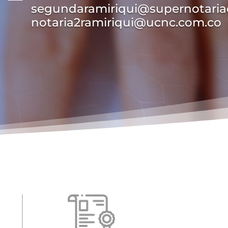
segundaramiriqui@supernotariad
notaria2ramiriqui@ucnc.com.co