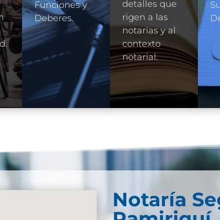
detalles que
Funciones y
Su
n
rigen a las
Deberes.
D
e
notarías y al
d.
contexto
notarial.
Notaría S
Ramiriquí