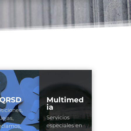
QRSD
Multimed
ia
ticiones,
Servicios
ejas,
especiales en
eclamos,