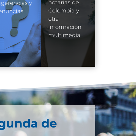
notarías de
gerencias y
Colombia y
enuncias.
otra
información
multimedia.
egunda de