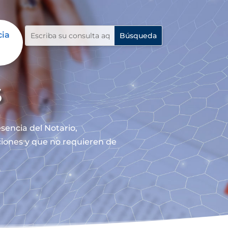
cia
s
sencia del Notario,
nciones y que no requieren de