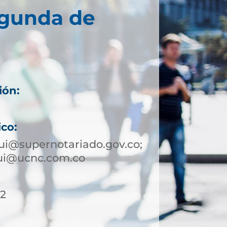
egunda de
ión:
ico:
ui@supernotariado.gov.co;
qui@ucnc.com.co
12