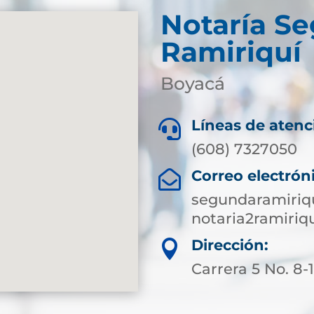
Notaría S
Ramiriquí
Boyacá
Líneas de atenc

(608) 7327050
Correo electrón

segundaramiriq
notaria2ramiri
Dirección:

Carrera 5 No. 8-