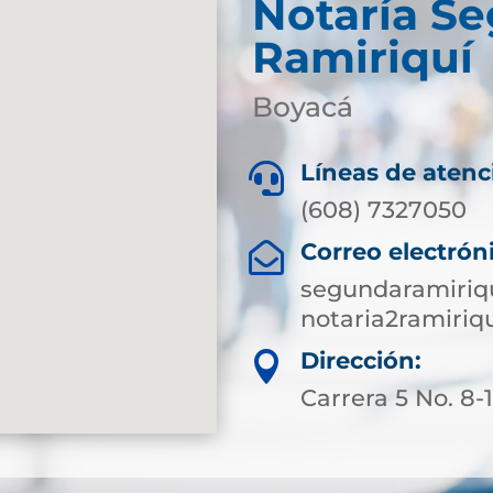
Notaría S
Ramiriquí
Boyacá
Líneas de atenc

(608) 7327050
Correo electrón

segundaramiriq
notaria2ramiri
Dirección:

Carrera 5 No. 8-