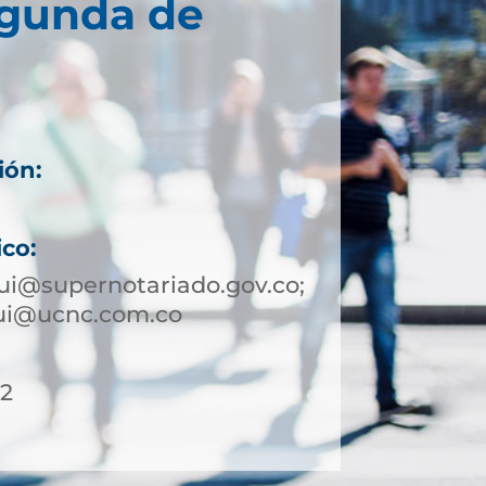
egunda de
ión:
ico:
ui@supernotariado.gov.co;
qui@ucnc.com.co
12