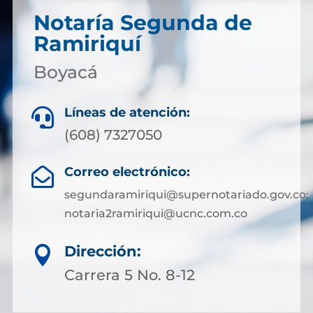
Notaría Segunda de
Ramiriquí
Boyacá
Líneas de atención:

(608) 7327050
Correo electrónico:

segundaramiriqui@supernotariado.gov.co;
notaria2ramiriqui@ucnc.com.co
Dirección:

Carrera 5 No. 8-12