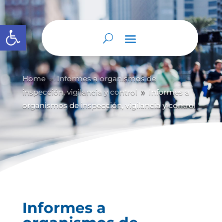
Abrir barra de herramientas
Home
Informes a organismos de
9
inspección, vigilancia y control
Informes a
9
organismos de inspección, vigilancia y control
Informes a