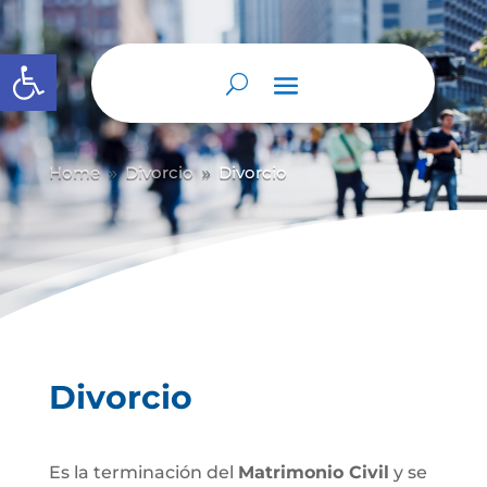
Abrir barra de herramientas
Home
Divorcio
Divorcio
9
9
Divorcio
Es la terminación del
Matrimonio Civil
y se