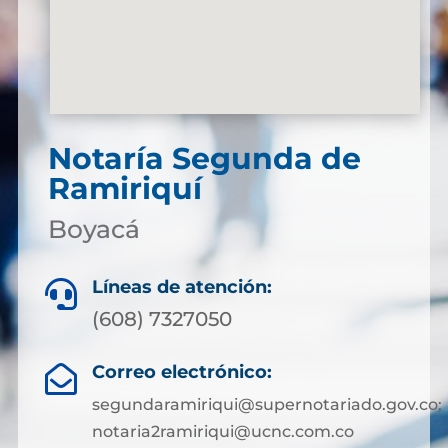
Notaría Segunda de
Ramiriquí
Boyacá
Líneas de atención:

(608) 7327050
Correo electrónico:

segundaramiriqui@supernotariado.gov.co;
notaria2ramiriqui@ucnc.com.co