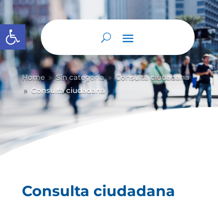
Abrir barra de herramientas
Home
Sin categoría
Consulta ciudadana
9
9
Consulta ciudadana
9
Consulta ciudadana