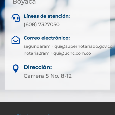
Boyacá
Líneas de atención:

(608) 7327050
Correo electrónico:

segundaramiriqui@supernotariado.gov.co;
notaria2ramiriqui@ucnc.com.co
Dirección:

Carrera 5 No. 8-12