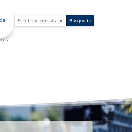
cia
s,
erés