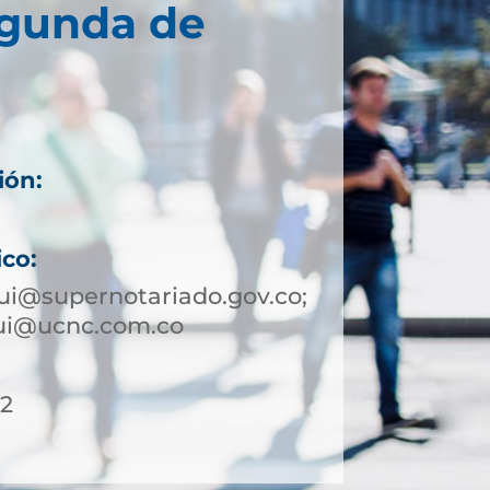
egunda de
ión:
ico:
ui@supernotariado.gov.co;
qui@ucnc.com.co
12