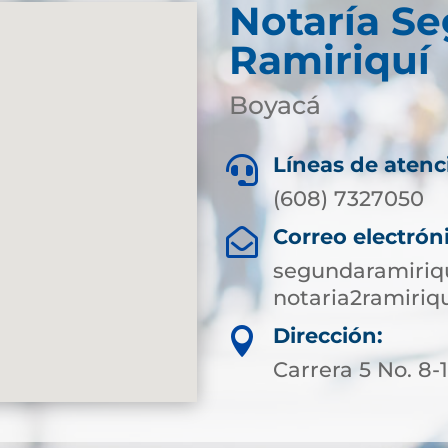
Notaría S
Ramiriquí
Boyacá
Líneas de atenc

(608) 7327050
Correo electrón

segundaramiriq
notaria2ramiri
Dirección:

Carrera 5 No. 8-