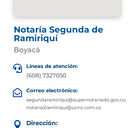
Notaría Segunda de
Ramiriquí
Boyacá
Líneas de atención:

(608) 7327050
Correo electrónico:

segundaramiriqui@supernotariado.gov.co;
notaria2ramiriqui@ucnc.com.co
Dirección:
