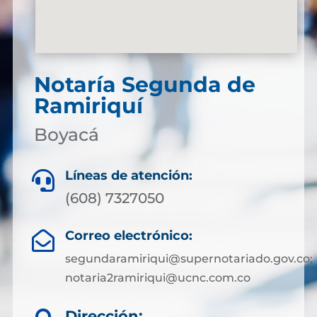
Notaría Segunda de
Ramiriquí
Boyacá
Líneas de atención:

(608) 7327050
Correo electrónico:

segundaramiriqui@supernotariado.gov.co;
notaria2ramiriqui@ucnc.com.co
Dirección: