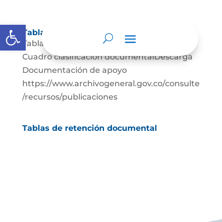
Abrir barra de herramientas
Tablas de retención documental
Tablas de Retención documental Descarga
Cuadro clasificación documentalDescarga
Documentación de apoyo
https://www.archivogeneral.gov.co/consulte
/recursos/publicaciones
Tablas de retención documental