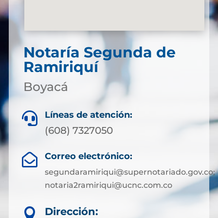
Notaría Segunda de
Ramiriquí
Boyacá
Líneas de atención:

(608) 7327050
Correo electrónico:

segundaramiriqui@supernotariado.gov.co;
notaria2ramiriqui@ucnc.com.co
Dirección:
