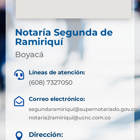
Notaría Segunda de
Ramiriquí
Boyacá
Líneas de atención:

(608) 7327050
Correo electrónico:

segundaramiriqui@supernotariado.gov.co;
notaria2ramiriqui@ucnc.com.co
Dirección:
