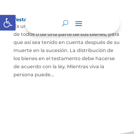
Abrir barra de herramientas
Testamento
Es un acto por el cual una persona dispone
de todos o de una parte de sus bienes, para
que así sea tenido en cuenta después de su
muerte en la sucesión. La distribución de
los bienes en el testamento debe hacerse
de acuerdo con la ley. Mientras viva la
persona puede...